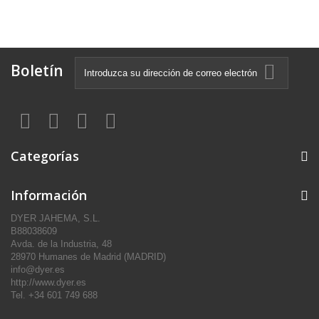
Boletín
Categorías
Información
DYER JAHEMA, S.L.
B88038609
Avda. de la Industria, 48
28970 Humanes de Madrid (MADRID)
info@dyer.es
http://www.dyer.es
Tel. +34 601 749 688