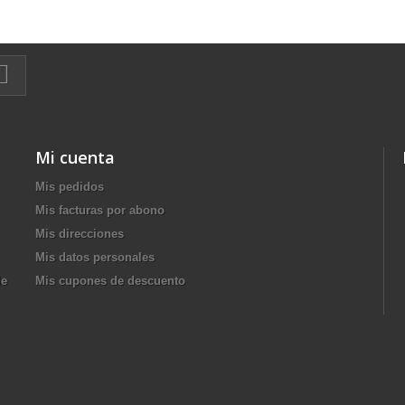
Mi cuenta
Mis pedidos
Mis facturas por abono
Mis direcciones
Mis datos personales
de
Mis cupones de descuento