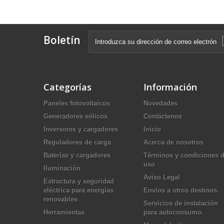
Boletín
Categorías
Información
Paneles fotovoltaicos
Novedades
Generadores eólicos
Contáctenos
Inversores y cargadores
Inicio
Reguladores de carga
Acerca de nosotros
Baterías y cargadores
Términos y condiciones 
uso
Iluminación
Aviso Legal
Estructura y seguridad
eléctrica para energías
Envíos a otros destinos.
renovables
Servicios de instalación
Herramientas
para autoconsumo.