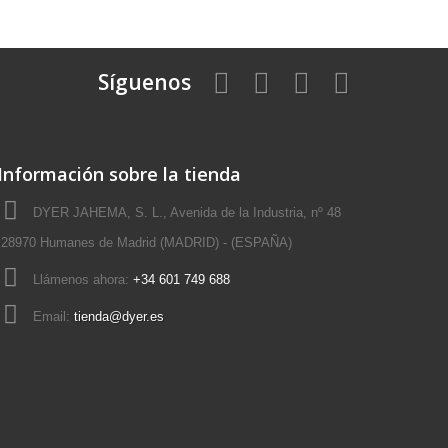
Síguenos
Información sobre la tienda
DYER JAHEMA, S. L., Avenida de la Industria, nº 48
28970 Humanes de Madrid (MADRID) - (ESPAÑA)
Llámenos ahora:
+34 601 749 688
Email:
tienda@dyer.es