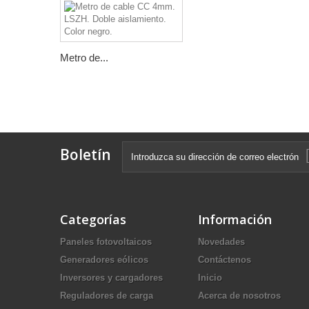
Metro de...
Boletín
Categorías
Información
Paneles fotovoltaicos
Novedades
Generadores eólicos
Contáctenos
Inversores y cargadores
Inicio
Reguladores de carga
Acerca de nosotros