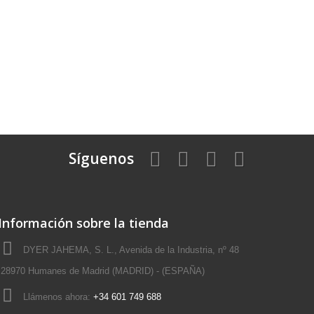
Síguenos
Información sobre la tienda
DYER JAHEMA, S. L., Avenida de la Industria, nº 48
28970 Humanes de Madrid (MADRID) - (ESPAÑA)
Llámenos ahora:
+34 601 749 688